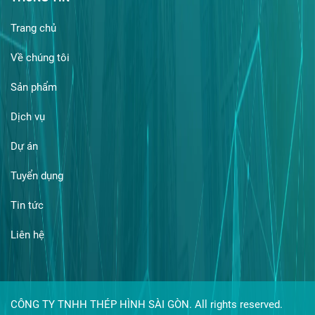
Trang chủ
Về chúng tôi
Sản phẩm
Dịch vụ
Dự án
Tuyển dụng
Tin tức
Liên hệ
CÔNG TY TNHH THÉP HÌNH SÀI GÒN. All rights reserved.