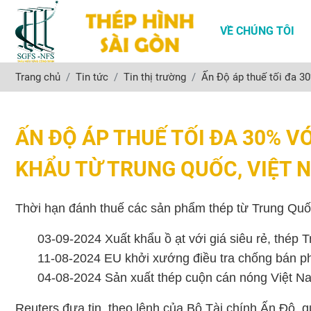
VỀ CHÚNG TÔI
Trang chủ
Tin tức
Tin thị trường
Ấn Độ áp thuế tối đa 3
ẤN ĐỘ ÁP THUẾ TỐI ĐA 30% 
KHẨU TỪ TRUNG QUỐC, VIỆT 
Thời hạn đánh thuế các sản phẩm thép từ Trung Quốc
03-09-2024 Xuất khẩu ồ ạt với giá siêu rẻ, thép 
11-08-2024 EU khởi xướng điều tra chống bán ph
04-08-2024 Sản xuất thép cuộn cán nóng Việt Na
Reuters đưa tin, theo lệnh của Bộ Tài chính Ấn Độ,