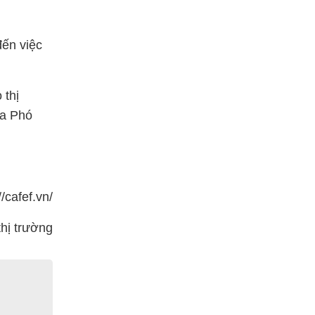
ến việc
 thị
ủa Phó
/cafef.vn/
thị trường