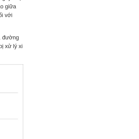
ào giữa
i với
ô, đường
ị xử lý xi