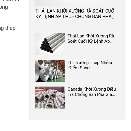
rong
THÁI LAN KHỞI XƯỚNG RÀ SOÁT CUỐI
KỲ LỆNH ÁP THUẾ CHỐNG BÁN PHÁ
GIÁ ĐỐI VỚI MẶT HÀNG ỐNG, ỐNG DẪN
BẰNG SẮT HOẶC THÉP CÓ XUẤT XỨ
ng thép
HOẶC NHẬP KHẨU TỪ VIỆT NAM
Thái Lan Khởi Xướng Rà
Soát Cuối Kỳ Lệnh Áp
Thuế Chống Bán Phá Giá
Đối Với Mặt Hàng Ống,
Ống Dẫn Bằng Sắt Hoặc
Thép Có Xuất Xứ Hoặc
Thị Trường Thép Nhiều
Nhập Khẩu Từ Việt Nam
'điểm Sáng'
Canada Khởi Xướng Điều
Tra Chống Bán Phá Giá
Đối Với Dây Thép Carbon
Và Hợp Kim Thép Nhập
Khẩu Từ Việt Nam (SW
2025 IN)