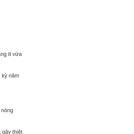
áng 8 vừa
g kỳ năm
n nóng
gây thiệt