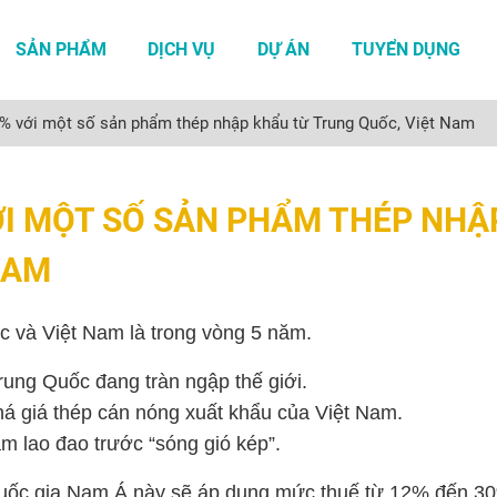
SẢN PHẨM
DỊCH VỤ
DỰ ÁN
TUYỂN DỤNG
0% với một số sản phẩm thép nhập khẩu từ Trung Quốc, Việt Nam
VỚI MỘT SỐ SẢN PHẨM THÉP NHẬ
NAM
 và Việt Nam là trong vòng 5 năm.
Trung Quốc đang tràn ngập thế giới.
á giá thép cán nóng xuất khẩu của Việt Nam.
m lao đao trước “sóng gió kép”.
 quốc gia Nam Á này sẽ áp dụng mức thuế từ 12% đến 30